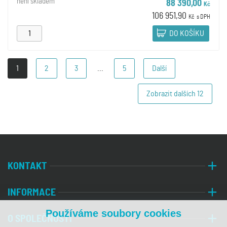
není skladem
88 390,00
Kč
106 951,90
Kč
s DPH
DO KOŠÍKU
1
2
3
...
5
Další
Zobrazit dalších
12
KONTAKT
INFORMACE
Používáme soubory cookies
O SPOLEČNOSTI