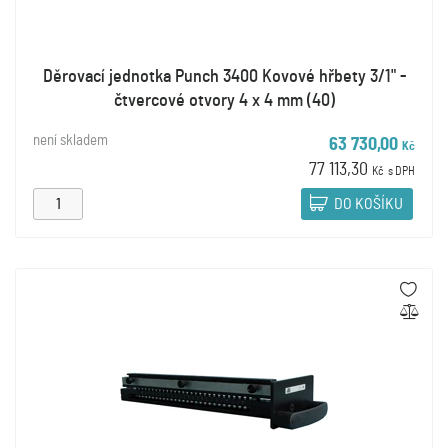
Děrovací jednotka Punch 3400 Kovové hřbety 3/1" -
čtvercové otvory 4 x 4 mm (40)
není skladem
63 730,00
Kč
77 113,30
Kč
s DPH
DO KOŠÍKU