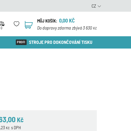
CZ
0,00
KČ
MŮJ KOŠÍK:
0
Do dopravy zdarma zbývá 3 630
0
Kč
STROJE PRO DOKONČOVÁNÍ TISKU
663,00
Kč
2,23
s DPH
Kč