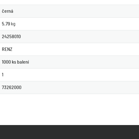
černá
5.79
kg
24258010
RENZ
1000 ks balení
1
73262000