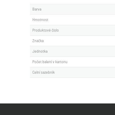
Barva
Hmotnost
Produktové číslo
Značka
Jednotka
Počet balení v kartonu
Celní sazebník