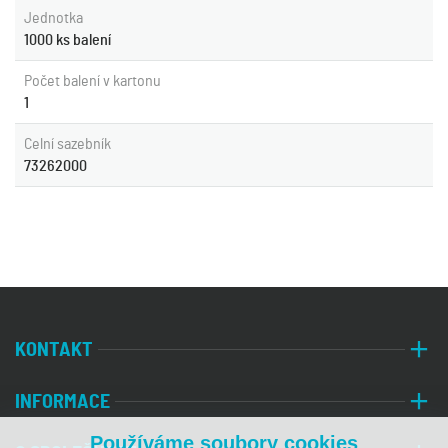
Jednotka
1000 ks balení
Počet balení v kartonu
1
Celní sazebník
73262000
KONTAKT
INFORMACE
Používáme soubory cookies