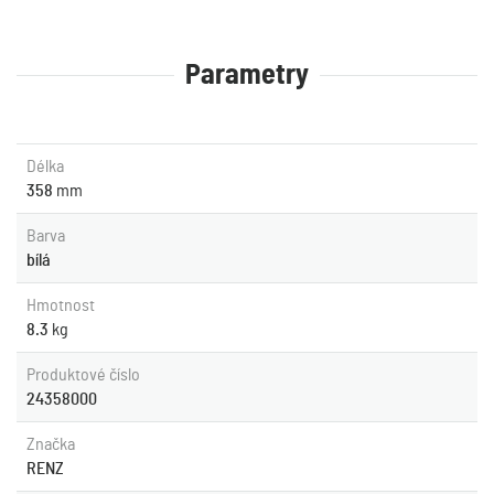
Parametry
Délka
358
mm
Barva
bílá
Hmotnost
8.3
kg
Produktové číslo
24358000
Značka
RENZ