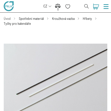
CZ
0
0
Úvod
Spotřební materiál
Kroužková vazba
Hřbety
Tyčky pro kalendáře