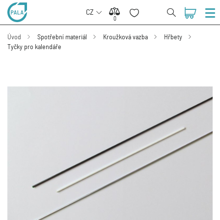
CZ
0
0
Úvod
Spotřební materiál
Kroužková vazba
Hřbety
Tyčky pro kalendáře