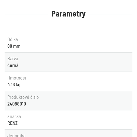
Parametry
Délka
88
mm
Barva
černá
Hmotnost
4.16
kg
Produktové číslo
24088010
Značka
RENZ
Jednotka