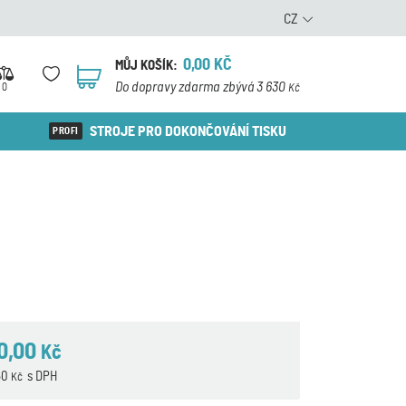
CZ
0,00
KČ
MŮJ KOŠÍK:
0
Do dopravy zdarma zbývá 3 630
0
Kč
STROJE PRO DOKONČOVÁNÍ TISKU
0,00
Kč
60
s DPH
Kč