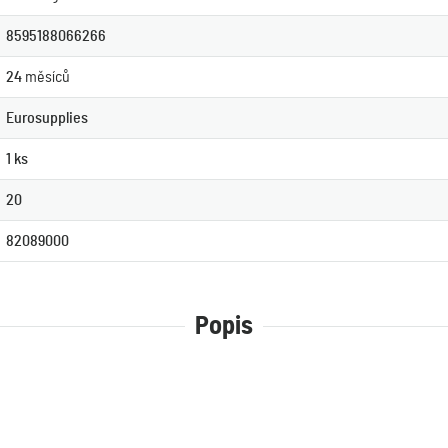
8595188066266
24
měsíců
Eurosupplies
1 ks
20
82089000
Popis