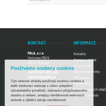
KONTAKT
INFORMACE
PALA, s.r.o.
Kontakty
Vintrovna 199/9
Doprava a platba
664 41 Popůvky
Servis strojů
Používáme soubory cookies
Obchodní podmínky
+420 547 228 224
obchod@pala.cz
Reklamace
Tyto webové stránky používají soubory cookies a
Vrácení zboží
další sledovací nástroje s cílem vylepšení
Ochrana osobních údajů
uživatelského prostředí, zobrazení přizpůsobeného
obsahu a reklam, analýzy návštěvnosti webových
Zapomenuté heslo
stránek a zjištění zdroje návštěvnosti.