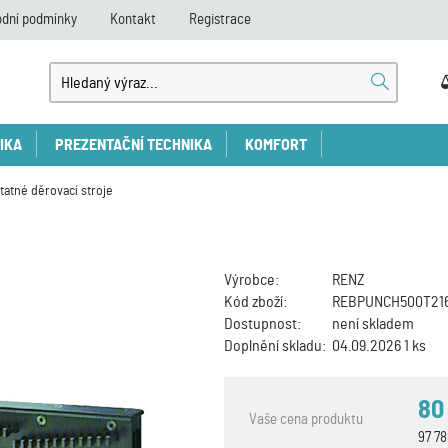
dní podmínky
Kontakt
Registrace
IKA
PREZENTAČNÍ TECHNIKA
KOMFORT
atné děrovací stroje
Výrobce:
RENZ
Kód zboží:
REBPUNCH500T21
Dostupnost:
není skladem
Doplnění skladu:
04.09.2026 1 ks
80
Vaše cena produktu
97 7