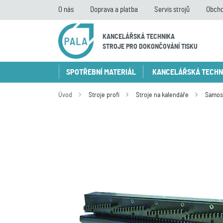
O nás
Doprava a platba
Servis strojů
Obcho
KANCELÁŘSKÁ TECHNIKA
STROJE PRO DOKONČOVÁNÍ TISKU
SPOTŘEBNÍ MATERIÁL
KANCELÁŘSKÁ TECHN
Úvod
Stroje profi
Stroje na kalendáře
Samost