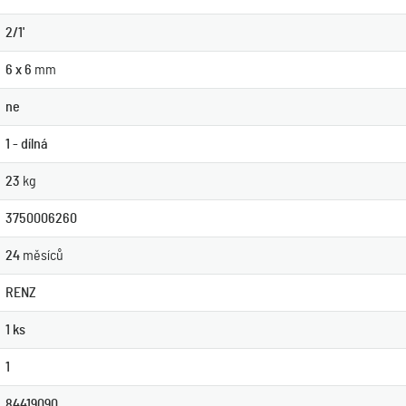
2/1'
6 x 6
mm
ne
1 - dílná
23
kg
3750006260
24
měsíců
RENZ
1 ks
1
84419090