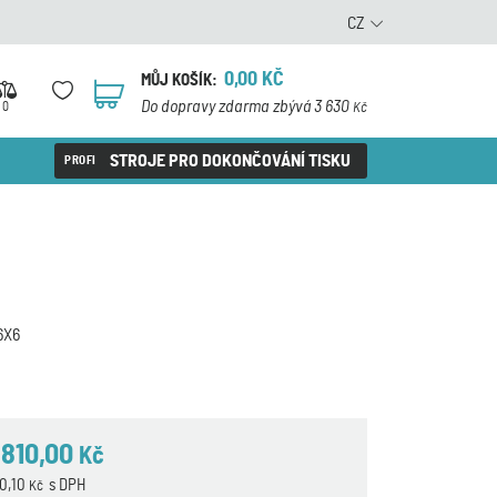
CZ
0,00
KČ
MŮJ KOŠÍK:
0
Do dopravy zdarma zbývá 3 630
0
Kč
STROJE PRO DOKONČOVÁNÍ TISKU
6X6
 810,00
Kč
80,10
s DPH
Kč