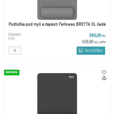
Podložka pod myš a zápěstí Fellowes BREYTA XL šedá
Skladem
380,00
Kč
6 Ks
459,80
Kč
s DPH
DO KOŠÍKU
NOVINKA