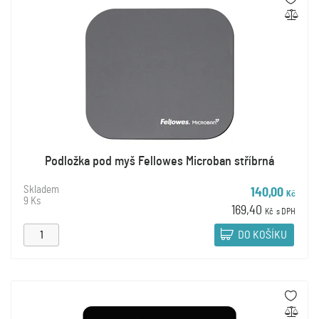
Podložka pod myš Fellowes Microban stříbrná
Skladem
140,00
Kč
9 Ks
169,40
Kč
s DPH
DO KOŠÍKU