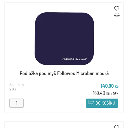
Podložka pod myš Fellowes Microban modrá
Skladem
140,00
Kč
9 Ks
169,40
Kč
s DPH
DO KOŠÍKU