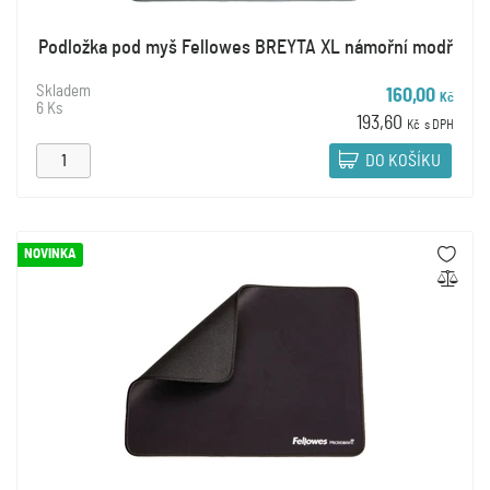
Podložka pod myš Fellowes BREYTA XL námořní modř
Skladem
160,00
Kč
6 Ks
193,60
Kč
s DPH
DO KOŠÍKU
NOVINKA