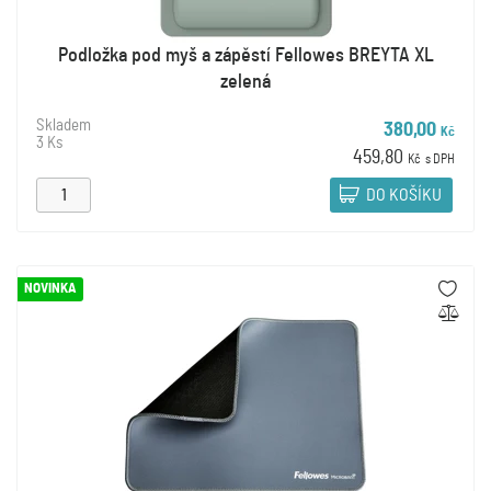
Podložka pod myš a zápěstí Fellowes BREYTA XL
zelená
Skladem
380,00
Kč
3 Ks
459,80
Kč
s DPH
DO KOŠÍKU
NOVINKA