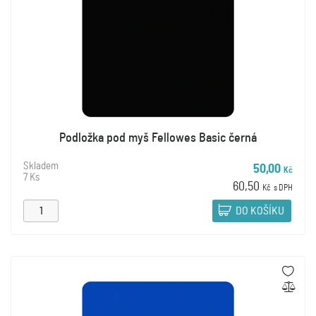
Podložka pod myš Fellowes Basic černá
Skladem
50,00
Kč
7 Ks
60,50
Kč
s DPH
DO KOŠÍKU