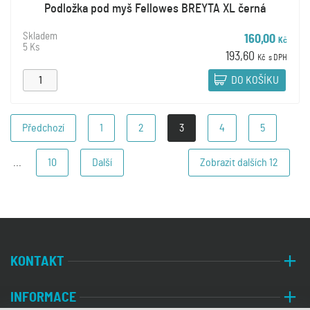
Podložka pod myš Fellowes BREYTA XL černá
Skladem
160,00
Kč
5 Ks
193,60
Kč
s DPH
DO KOŠÍKU
Předchozí
1
2
3
4
5
...
10
Další
Zobrazit dalších
12
KONTAKT
INFORMACE