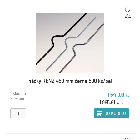
háčky RENZ 450 mm černé 500 ks/bal
Skladem
1 641,00
Kč
2 balení
1 985,61
Kč
s DPH
DO KOŠÍKU