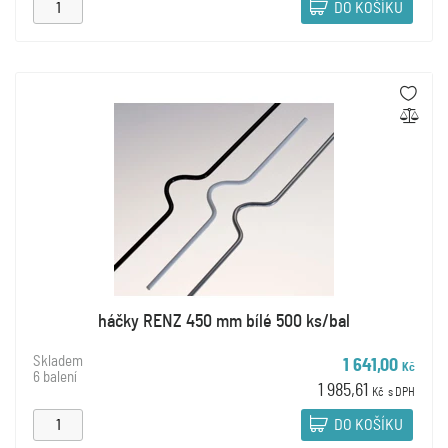
DO KOŠÍKU
háčky RENZ 450 mm bílé 500 ks/bal
Skladem
1 641,00
Kč
6 balení
1 985,61
Kč
s DPH
DO KOŠÍKU