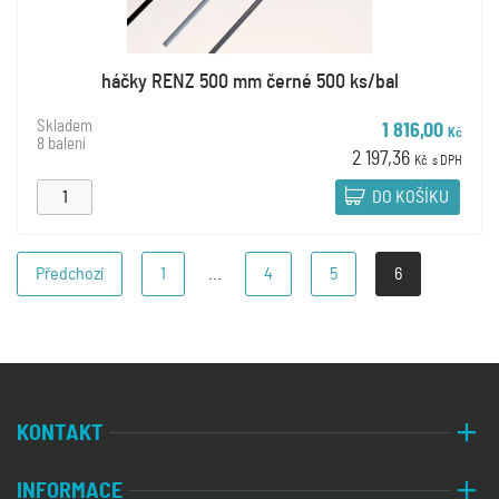
háčky RENZ 500 mm černé 500 ks/bal
Skladem
1 816,00
Kč
8 balení
2 197,36
Kč
s DPH
DO KOŠÍKU
Předchozí
1
...
4
5
6
KONTAKT
INFORMACE