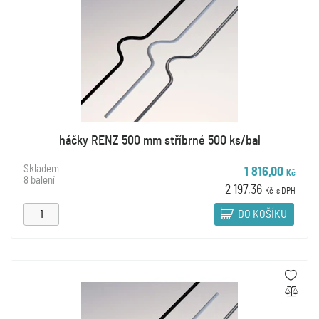
háčky RENZ 500 mm stříbrné 500 ks/bal
Skladem
1 816,00
Kč
8 balení
2 197,36
Kč
s DPH
DO KOŠÍKU