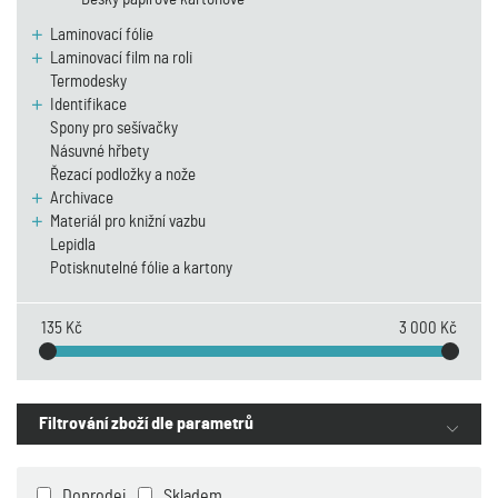
Laminovací fólie
Laminovací film na roli
Termodesky
Identifikace
Spony pro sešívačky
Násuvné hřbety
Řezací podložky a nože
Archivace
Materiál pro knižní vazbu
Lepidla
Potisknutelné fólie a kartony
135 Kč
3 000 Kč
Filtrování zboží dle parametrů
Doprodej
Skladem