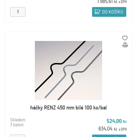
1 985,61
Kč
s DPH
DO KOŠÍKU
háčky RENZ 450 mm bílé 100 ks/bal
Skladem
524,00
Kč
3 balení
634,04
Kč
s DPH