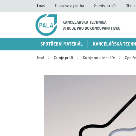
O nás
Doprava a platba
Servis strojů
Obcho
KANCELÁŘSKÁ TECHNIKA
STROJE PRO DOKONČOVÁNÍ TISKU
SPOTŘEBNÍ MATERIÁL
KANCELÁŘSKÁ TECHN
Úvod
Stroje profi
Stroje na kalendáře
Spotře