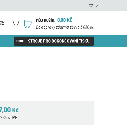
CZ
0,00
KČ
MŮJ KOŠÍK:
0
Do dopravy zdarma zbývá 3 630
0
Kč
STROJE PRO DOKONČOVÁNÍ TISKU
7,00
Kč
67
s DPH
Kč