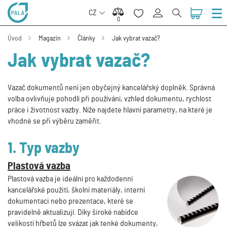
CZ
0
0
Úvod
Magazín
Články
Jak vybrat vazač?
Jak vybrat vazač?
Vazač dokumentů není jen obyčejný kancelářský doplněk. Správná
volba ovlivňuje pohodlí při používání, vzhled dokumentu, rychlost
práce i životnost vazby. Níže najdete hlavní parametry, na které je
vhodné se při výběru zaměřit.
1. Typ vazby
Plastová vazba
Plastová vazba je ideální pro každodenní
kancelářské použití, školní materiály, interní
dokumentaci nebo prezentace, které se
pravidelně aktualizují. Díky široké nabídce
velikostí hřbetů lze svázat jak tenké dokumenty,