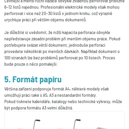
Levnější a menší ruční vazače obvykle zvládnou perforovat přibližně
6–12 listů najednou. Profesionální elektrické modely však mohou
perforovat i více než 20–30 listů v jednom kroku, což výrazně
urychluje práci při větším objemu dokumentů.
Je důležité si uvědomit, že nižší kapacita perforace obvykle
nepředstavuje zásadní problém při menším objemu práce. Pokud
potřebujete svázat větší dokument, jednoduše perforaci
provedete několikrát po menších dávkách. Například dokument o
100 stranách lze bez problémů perforovat po 10 listech. Proces
bude pouze o něco pomalejší.
5. Formát papíru
Většina zařízení podporuje formát A4, některé modely však
umožňují práci také s A5, A3 a nestandardní formáty.
Pokud tisknete kalendáře, katalogy nebo technické výkresy, může
být podpora formátu A3 velmi důležitá.