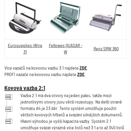
Eurosupplies iWire
Fellowes QUASAR -
Renz SRW 360
31
W
Více vazačů na kovovou vazbu 3:1 najdete
ZDE
.
PROFI vazače na kovovou vazbu najdete
ZDE
.
Kovová vazba 2:1
Vazba 2:1 má dva otvory na jeden palec, takže mezi
jednotlivými otvory jsou větší rozestupy. Na delší straně
formátu A4 je 23 děr. Tento systém umožňuje použití
větších kovových hřbetů a svázání silnějších dokumentů.
Hlavní výhodou je vyšší kapacita vazby. Systém 2:1
umožňuje svázat výrazně více listů než 3:1 a to až 340 listů