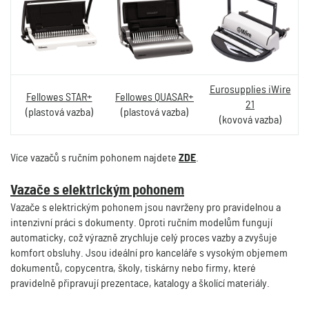
Eurosupplies iWire
Fellowes STAR+
Fellowes QUASAR+
21
(plastová vazba)
(plastová vazba)
(kovová vazba)
Více vazačů s ručním pohonem najdete
ZDE
.
Vazače s elektrickým pohonem
Vazače s elektrickým pohonem jsou navrženy pro pravidelnou a
intenzivní práci s dokumenty. Oproti ručním modelům fungují
automaticky, což výrazně zrychluje celý proces vazby a zvyšuje
komfort obsluhy. Jsou ideální pro kanceláře s vysokým objemem
dokumentů, copycentra, školy, tiskárny nebo firmy, které
pravidelně připravují prezentace, katalogy a školící materiály.