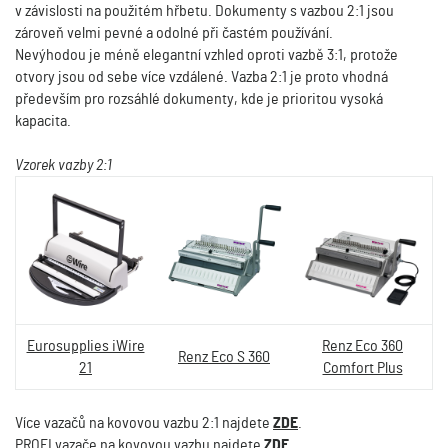
v závislosti na použitém hřbetu. Dokumenty s vazbou 2:1 jsou
zároveň velmi pevné a odolné při častém používání.
Nevýhodou je méně elegantní vzhled oproti vazbě 3:1, protože
otvory jsou od sebe více vzdálené. Vazba 2:1 je proto vhodná
především pro rozsáhlé dokumenty, kde je prioritou vysoká
kapacita.
Vzorek vazby 2:1
Eurosupplies iWire
Renz Eco 360
Renz Eco S 360
21
Comfort Plus
Více vazačů na kovovou vazbu 2:1 najdete
ZDE
.
PROFI vazače na kovovou vazbu najdete
ZDE
.