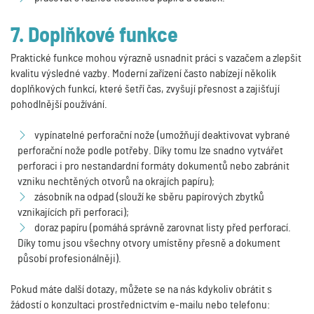
7. Doplňkové funkce
Praktické funkce mohou výrazně usnadnit práci s vazačem a zlepšit
kvalitu výsledné vazby. Moderní zařízení často nabízejí několik
doplňkových funkcí, které šetří čas, zvyšují přesnost a zajišťují
pohodlnější používání.
vypínatelné perforační nože (umožňují deaktivovat vybrané
perforační nože podle potřeby. Díky tomu lze snadno vytvářet
perforaci i pro nestandardní formáty dokumentů nebo zabránit
vzniku nechtěných otvorů na okrajích papíru);
zásobník na odpad (slouží ke sběru papírových zbytků
vznikajících při perforaci);
doraz papíru (pomáhá správně zarovnat listy před perforací.
Díky tomu jsou všechny otvory umístěny přesně a dokument
působí profesionálněji).
Pokud máte další dotazy, můžete se na nás kdykoliv obrátit s
žádostí o konzultaci prostřednictvím e-mailu nebo telefonu: