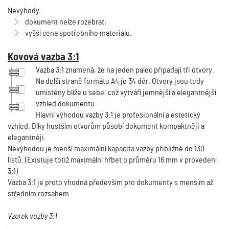
Nevýhody:
dokument nelze rozebrat;
vyšší cena spotřebního materiálu.
Kovová vazba 3:1
Vazba 3:1 znamená, že na jeden palec připadají tři otvory.
Na delší straně formátu A4 je 34 děr. Otvory jsou tedy
umístěny blíže u sebe, což vytváří jemnější a elegantnější
vzhled dokumentu.
Hlavní výhodou vazby 3:1 je profesionální a estetický
vzhled. Díky hustším otvorům působí dokument kompaktněji a
elegantněji.
Nevýhodou je menší maximální kapacita vazby přibližně do 130
listů. (Existuje totiž maximální hřbet o průměru 16 mm v provedení
3:1)
Vazba 3:1 je proto vhodná především pro dokumenty s menším až
středním rozsahem.
Vzorek vazby 3:1