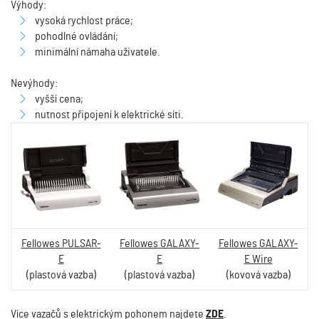
Výhody:
vysoká rychlost práce;
pohodlné ovládání;
minimální námaha uživatele.
Nevýhody:
vyšší cena;
nutnost připojení k elektrické síti.
Fellowes PULSAR-
Fellowes GALAXY-
Fellowes GALAXY-
E
E
E Wire
(plastová vazba)
(plastová vazba)
(kovová vazba)
Více vazačů s elektrickým pohonem najdete
ZDE
.