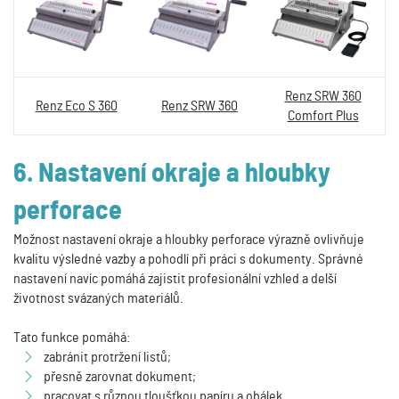
Renz SRW 360
Renz Eco S 360
Renz SRW 360
Comfort Plus
6. Nastavení okraje a hloubky
perforace
Možnost nastavení okraje a hloubky perforace výrazně ovlivňuje
kvalitu výsledné vazby a pohodlí při práci s dokumenty. Správné
nastavení navíc pomáhá zajistit profesionální vzhled a delší
životnost svázaných materiálů.
Tato funkce pomáhá:
zabránit protržení listů;
přesně zarovnat dokument;
pracovat s různou tloušťkou papíru a obálek.