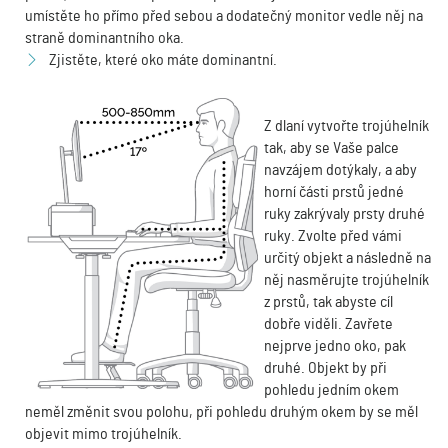
umístěte ho přímo před sebou a dodatečný monitor vedle něj na
straně dominantního oka.
Zjistěte, které oko máte dominantní.
Z dlaní vytvořte trojúhelník
tak, aby se Vaše palce
navzájem dotýkaly, a aby
horní části prstů jedné
ruky zakrývaly prsty druhé
ruky. Zvolte před vámi
určitý objekt a následně na
něj nasměrujte trojúhelník
z prstů, tak abyste cíl
dobře viděli. Zavřete
nejprve jedno oko, pak
druhé. Objekt by při
pohledu jedním okem
neměl změnit svou polohu, při pohledu druhým okem by se měl
objevit mimo trojúhelník.