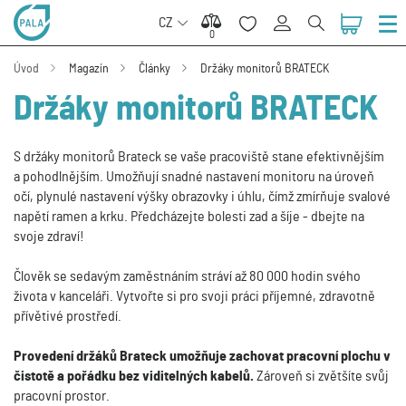
CZ
0
0
Úvod
Magazín
Články
Držáky monitorů BRATECK
Držáky monitorů BRATECK
S držáky monitorů Brateck se vaše pracoviště stane efektivnějším
a pohodlnějším. Umožňují snadné nastavení monitoru na úroveň
očí, plynulé nastavení výšky obrazovky i úhlu, čímž zmírňuje svalové
napětí ramen a krku. Předcházejte bolesti zad a šíje - dbejte na
svoje zdraví!
Člověk se sedavým zaměstnáním stráví až 80 000 hodin svého
života v kanceláři. Vytvořte si pro svoji práci příjemné, zdravotně
přívětivé prostředí.
Provedení držáků Brateck umožňuje zachovat pracovní plochu v
čistotě a pořádku bez viditelných kabelů.
Zároveň si zvětšíte svůj
pracovní prostor.