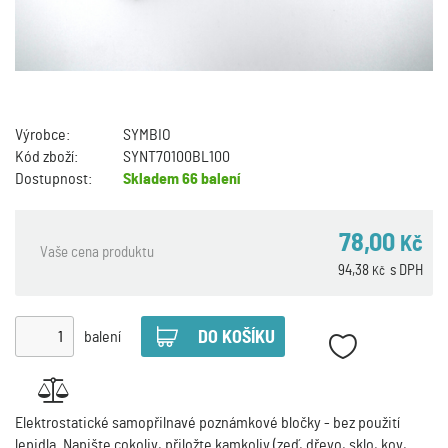
Výrobce:
SYMBIO
Kód zboží:
SYNT70100BL100
Dostupnost:
Skladem
66 balení
78,00
Kč
Vaše cena produktu
94,38
s DPH
Kč
balení
Elektrostatické samopřilnavé poznámkové bločky - bez použití
lepidla. Napište cokoliv, přiložte kamkoliv (zeď, dřevo, sklo, kov,