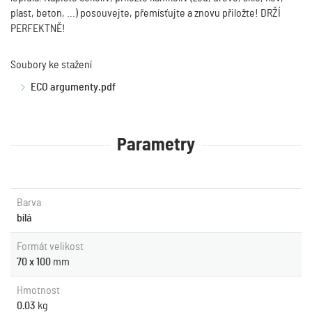
plast, beton, ...) posouvejte, přemísťujte a znovu přiložte! DRŽÍ
PERFEKTNĚ!
Soubory ke stažení
ECO argumenty.pdf
Parametry
Barva
bílá
Formát velikost
70 x 100
mm
Hmotnost
0.03
kg