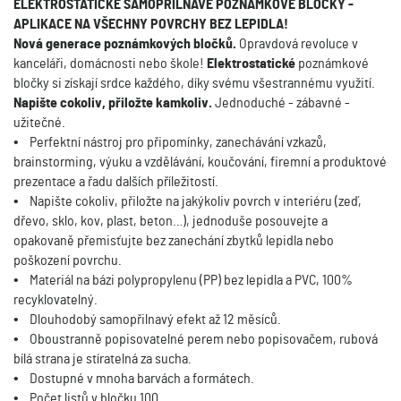
ELEKTROSTATICKÉ SAMOPŘILNAVÉ POZNÁMKOVÉ BLOČKY -
APLIKACE NA VŠECHNY POVRCHY BEZ LEPIDLA!
Nová generace poznámkových bločků.
Opravdová revoluce v
kanceláři, domácnosti nebo škole!
Elektrostatické
poznámkové
bločky si získají srdce každého, díky svému všestrannému využití.
Napište cokoliv, přiložte kamkoliv.
Jednoduché - zábavné -
užitečné.
•
Perfektní nástroj pro připomínky, zanechávání vzkazů,
brainstorming, výuku a vzdělávání, koučování, firemní a produktové
prezentace a řadu dalších příležitostí.
•
Napište cokoliv, přiložte na jakýkoliv povrch v interiéru (zeď,
dřevo, sklo, kov, plast, beton…), jednoduše posouvejte a
opakovaně přemisťujte bez zanechání zbytků lepidla nebo
poškození povrchu.
•
Materiál na bázi polypropylenu (PP) bez lepidla a PVC, 100%
recyklovatelný.
•
Dlouhodobý samopřilnavý efekt až 12 měsíců.
•
Oboustranně popisovatelné perem nebo popisovačem, rubová
bílá strana je stíratelná za sucha.
•
Dostupné v mnoha barvách a formátech.
•
Počet listů v bločku 100.