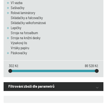
V1 vazba
Sešívačky
Rolové laminátory
Skládačky a falcovačky
Skládačky velkofomátové
Lepičky
Stroje na fotoalbum
Stroje na knižní desky
Výsekový lis
Vrtáky papíru
Páskovačky
302 Kč
86 528 Kč
Filtrování zboží dle parametrů