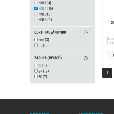
NNI 1
(0)
NNI 2
(19)
NNI 3
(0)
NNI 4
(0)
S
CERTIFIKOVÁNO NBÚ
Skl
ano
(3)
2 Ks
ne
(15)
ZÁRUKA (MĚSÍCŮ)
12
(0)
24
(12)
1
60
(7)