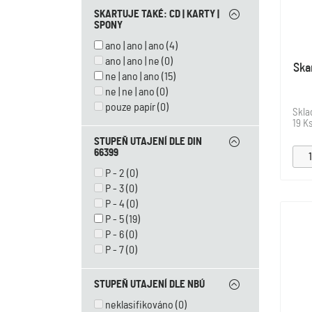
2 x 15
(8)
SKARTUJE TAKÉ: CD | KARTY |
3 x 25
(0)
SPONY
4 x 10
(0)
ano | ano | ano
(4)
4 x 12
(0)
ano | ano | ne
(0)
Ska
4 x 30
(0)
ne | ano | ano
(15)
4 x 34
(0)
ne | ne | ano
(0)
4 x 35
(0)
pouze papír
(0)
Skl
4 x 37
(0)
19 K
4 x 38
(0)
STUPEŇ UTAJENÍ DLE DIN
4 x 40
(0)
66399
6 x 50
(0)
P - 2
(0)
5 x 30
(0)
P - 3
(0)
3,9 x 38
(0)
P - 4
(0)
8 x 40-80
(0)
P - 5
(19)
4
(0)
P - 6
(0)
5,8
(0)
P - 7
(0)
6
(0)
STUPEŇ UTAJENÍ DLE NBÚ
neklasifikováno
(0)