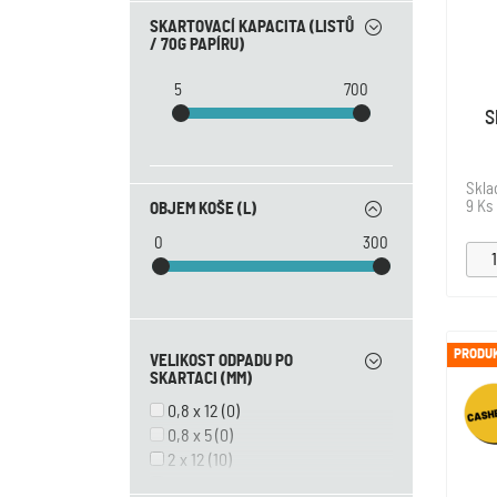
240
(3)
SKARTOVACÍ KAPACITA (LISTŮ
260
(2)
/ 70G PAPÍRU)
305
(0)
310
(1)
5
700
400
(1)
S
405
(1)
410
(0)
460
(1)
Skl
9 Ks
OBJEM KOŠE (L)
500
(0)
0
300
PRODUK
VELIKOST ODPADU PO
SKARTACI (MM)
0,8 x 12
(0)
0,8 x 5
(0)
2 x 12
(10)
2 x 14
(1)