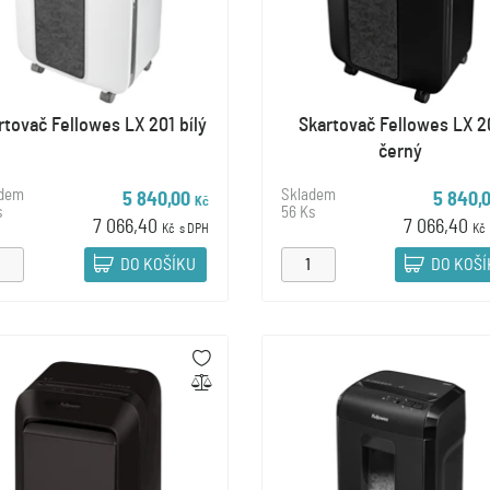
rtovač Fellowes LX 201 bílý
Skartovač Fellowes LX 2
černý
adem
Skladem
5 840,00
5 840,
Kč
s
56 Ks
7 066,40
7 066,40
Kč
s DPH
Kč
DO KOŠÍKU
DO KOŠ