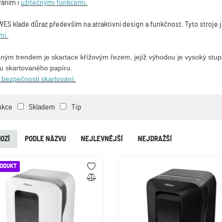
váním i
užitečnými funkcemi.
S klade důraz především na atraktivní design a funkčnost. Tyto stroje
mi.
ným trendem je skartace křížovým řezem, jejíž výhodou je vysoký stup
u skartovaného papíru.
 bezpečnosti skartování.
Akce
Skladem
Tip
OZÍ
PODLE NÁZVU
NEJLEVNĚJŠÍ
NEJDRAŽŠÍ
RODUKT