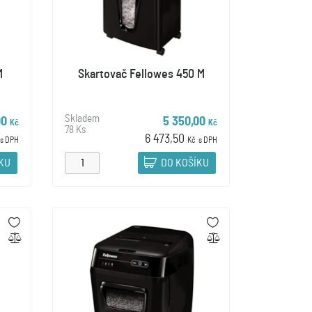
M
Skartovač Fellowes 450 M
Skladem
00
5 350,00
Kč
Kč
78 Ks
6 473,50
s DPH
Kč
s DPH
ÍKU
DO KOŠÍKU