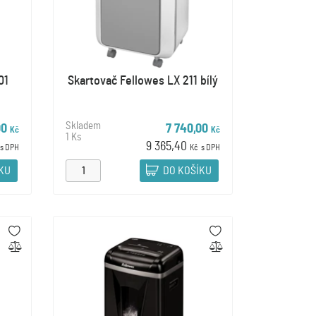
01
Skartovač Fellowes LX 211 bílý
Skladem
00
7 740,00
Kč
Kč
1 Ks
9 365,40
s DPH
Kč
s DPH
ÍKU
DO KOŠÍKU