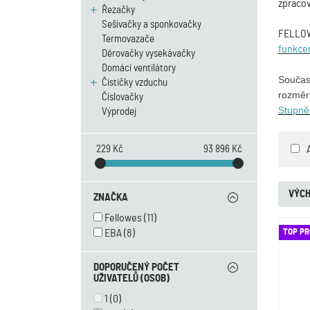
zpraco
Řezačky
Sešívačky a sponkovačky
FELLOWE
Termovazače
funkce
Děrovačky vysekávačky
Domácí ventilátory
Součas
Čističky vzduchu
rozměr
Číslovačky
Stupně
Výprodej
229 Kč
93 896 Kč
VÝCH
ZNAČKA
Fellowes
(11)
EBA
(8)
TOP P
DOPORUČENÝ POČET
UŽIVATELŮ (OSOB)
1
(0)