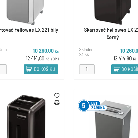
rtovač Fellowes LX 221 bílý
Skartovač Fellowes LX 2
černý
adem
Skladem
10 260,00
10 260,
Kč
s
23 Ks
12 414,60
12 414,60
Kč
s DPH
Kč
DO KOŠÍKU
DO KOŠ