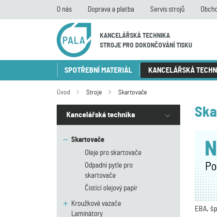
O nás
Doprava a platba
Servis strojů
Obcho
KANCELÁŘSKÁ TECHNIKA
STROJE PRO DOKONČOVÁNÍ TISKU
SPOTŘEBNÍ MATERIÁL
KANCELÁŘSKÁ TECHN
Úvod
Stroje
Skartovače
Ska
Kancelářská technika
Skartovače
Oleje pro skartovače
Odpadní pytle pro
skartovače
Čistící olejový papír
Kroužkové vazače
EBA, šp
Laminátory