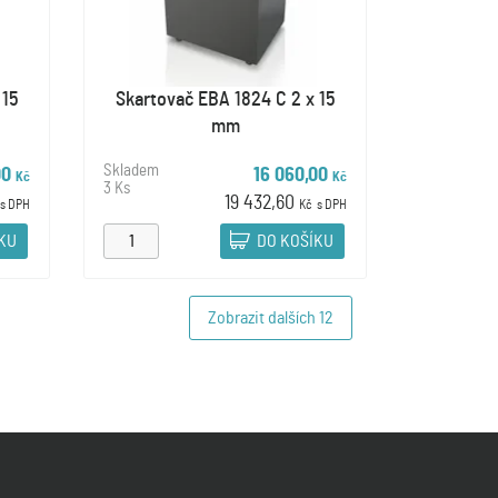
 15
Skartovač EBA 1824 C 2 x 15
mm
Skladem
00
16 060,00
Kč
Kč
3 Ks
19 432,60
s DPH
Kč
s DPH
ÍKU
DO KOŠÍKU
Zobrazit dalších
12