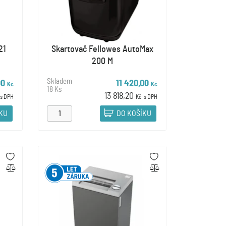
21
Skartovač Fellowes AutoMax
200 M
Skladem
00
11 420,00
Kč
Kč
18 Ks
13 818,20
s DPH
Kč
s DPH
ÍKU
DO KOŠÍKU