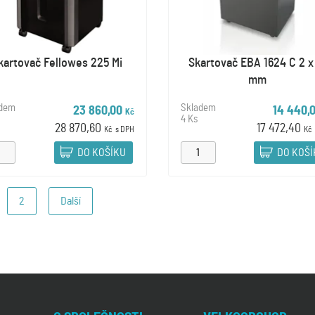
kartovač Fellowes 225 Mi
Skartovač EBA 1624 C 2 x
mm
adem
Skladem
23 860,00
14 440,
Kč
4 Ks
28 870,60
17 472,40
Kč
s DPH
Kč
DO KOŠÍKU
DO KOŠ
2
Další