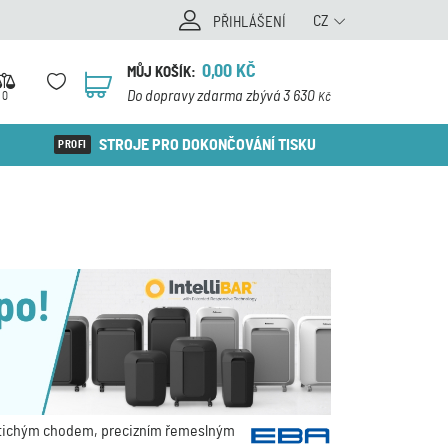
CZ
PŘIHLÁŠENÍ
0,00
KČ
MŮJ KOŠÍK:
0
Do dopravy zdarma zbývá 3 630
0
Kč
STROJE PRO DOKONČOVÁNÍ TISKU
í, tichým chodem, precizním řemeslným