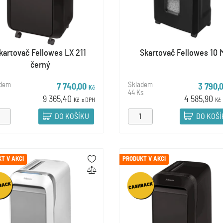
kartovač Fellowes LX 211
Skartovač Fellowes 10 
černý
adem
Skladem
7 740,00
3 790,
Kč
44 Ks
9 365,40
4 585,90
Kč
s DPH
Kč
DO KOŠÍKU
DO KOŠ
T V AKCI
PRODUKT V AKCI