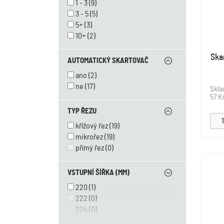
1 - 3
(9)
3 - 5
(5)
5+
(3)
10+
(2)
Ska
AUTOMATICKÝ SKARTOVAČ
ano
(2)
ne
(17)
Skl
57 K
TYP ŘEZU
křížový řez
(19)
mikrořez
(19)
přímý řez
(0)
VSTUPNÍ ŠÍŘKA (MM)
220
(1)
222
(0)
224
(0)
230
(9)