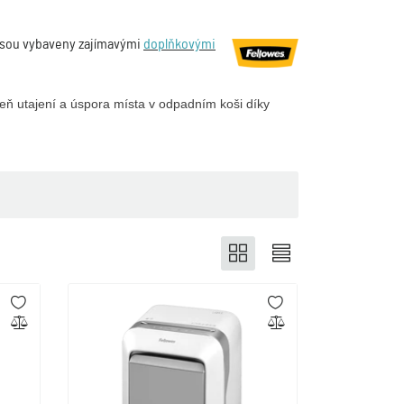
 jsou vybaveny zajímavými
doplňkovými
eň utajení a úspora místa v odpadním koši díky