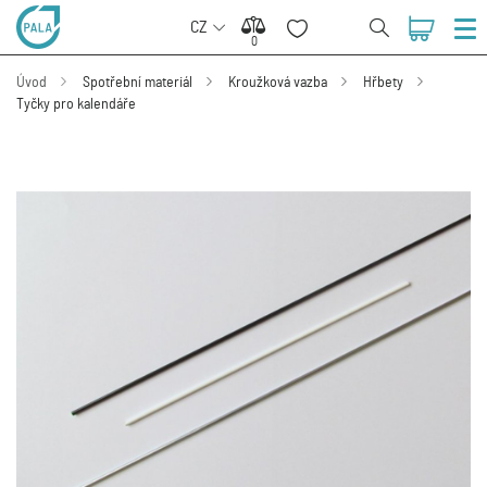
CZ
0
0
Úvod
Spotřební materiál
Kroužková vazba
Hřbety
Tyčky pro kalendáře