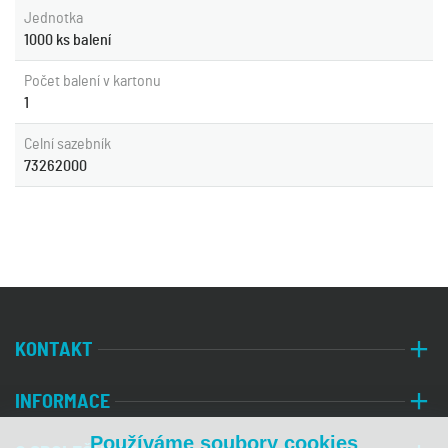
Jednotka
1000 ks balení
Počet balení v kartonu
1
Celní sazebník
73262000
KONTAKT
INFORMACE
Používáme soubory cookies