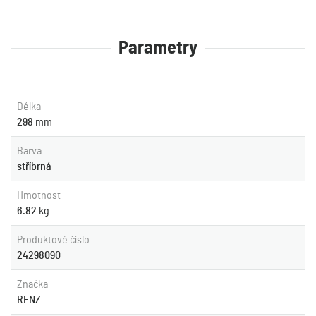
Parametry
Délka
298
mm
Barva
stříbrná
Hmotnost
6.82
kg
Produktové číslo
24298090
Značka
RENZ