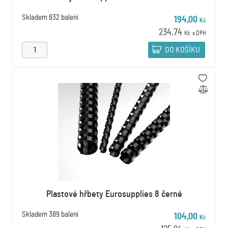
Skladem
832 balení
194,00
Kč
234,74
Kč
s DPH
DO KOŠÍKU
Plastové hřbety Eurosupplies 8 černé
Skladem
389 balení
104,00
Kč