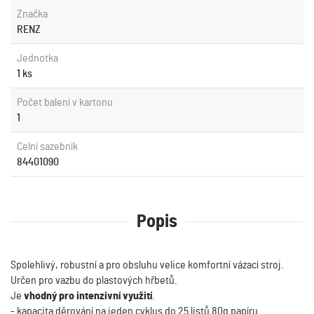
Značka
RENZ
Jednotka
1 ks
Počet balení v kartonu
1
Celní sazebník
84401090
Popis
Spolehlivý, robustní a pro obsluhu velice komfortní vázací stroj.
Určen pro vazbu do plastových hřbetů.
Je
vhodný pro intenzivní využití
.
- kapacita děrování na jeden cyklus do 25 listů 80g papíru