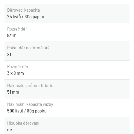
Děrovací kapacita
25
listů / 80g papíru
Rozteč děr
9/16'
Počet děr na formát A4
21
Rozměr děr
3 x 8
mm
Maximální průměr hřbetu
51
mm
Maximální kapacita vazby
500
listů / 80g papíru
Hloubka děrování
ne