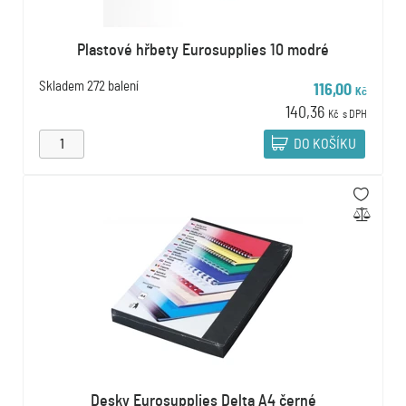
Plastové hřbety Eurosupplies 10 modré
Skladem
272 balení
116,00
Kč
140,36
Kč
s DPH
DO KOŠÍKU
Desky Eurosupplies Delta A4 černé