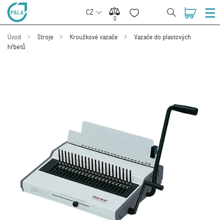
CZ
0
0
Úvod
Stroje
Kroužkové vazače
Vazače do plastových
hřbetů