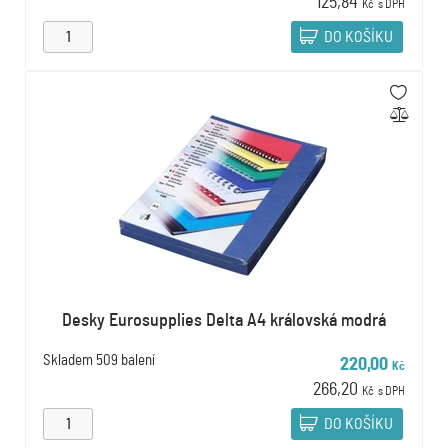
125,84
Kč
s DPH
DO KOŠÍKU
Desky Eurosupplies Delta A4 královská modrá
Skladem
509 balení
220,00
Kč
266,20
Kč
s DPH
DO KOŠÍKU