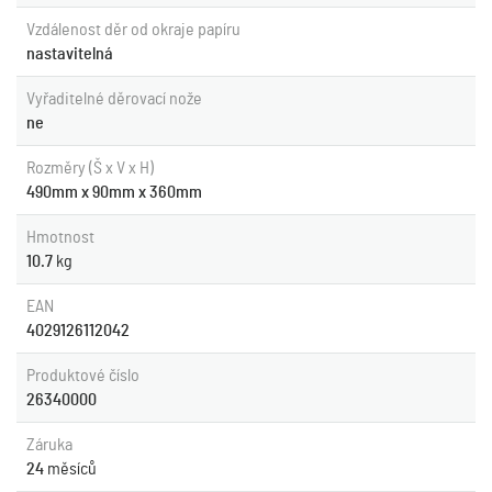
Vzdálenost děr od okraje papíru
nastavitelná
Vyřaditelné děrovací nože
ne
Rozměry (Š x V x H)
490mm x 90mm x 360mm
Hmotnost
10.7
kg
EAN
4029126112042
Produktové číslo
26340000
Záruka
24
měsíců