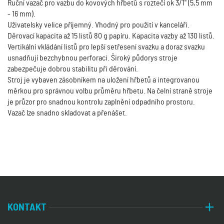
Ruční vazač pro vazbu do kovových hřbetů s roztečí ok 3/1" (5,5 mm
- 16 mm).
Uživatelsky velice příjemný. Vhodný pro použití v kanceláři.
Děrovací kapacita až 15 listů 80 g papíru. Kapacita vazby až 130 listů.
Vertikální vkládání listů pro lepší setřesení svazku a doraz svazku
usnadňují bezchybnou perforaci. Široký půdorys stroje
zabezpečuje dobrou stabilitu při děrování.
Stroj je vybaven zásobníkem na uložení hřbetů a integrovanou
měrkou pro správnou volbu průměru hřbetu. Na čelní straně stroje
je průzor pro snadnou kontrolu zaplnění odpadního prostoru.
Vazač lze snadno skladovat a přenášet.
KONTAKT