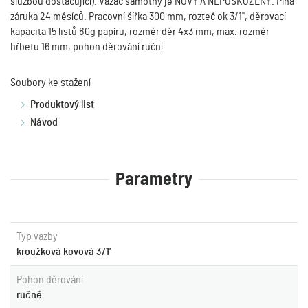
službou dostačující). Vazač samotný je NOVÝ A NEPOŠKOZENÝ. Plná
záruka 24 měsíců. Pracovní šířka 300 mm, rozteč ok 3/1", děrovací
kapacita 15 listů 80g papíru, rozměr děr 4x3 mm, max. rozměr
hřbetu 16 mm, pohon děrování ruční.
Soubory ke stažení
Produktový list
Návod
Parametry
Typ vazby
kroužková kovová 3/1'
Pohon děrování
ručně