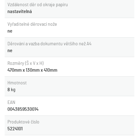
Vzdálenost děr od okraje papíru
nastavitelná
Vyřaditelné děrovací nože
ne
Děrování a vazba dokumentu většího než A4
ne
Rozměry (Š x V x H)
470mm x 130mm x 410mm
Hmotnost
8
kg
EAN
0043859530014
Produktové číslo
5224101