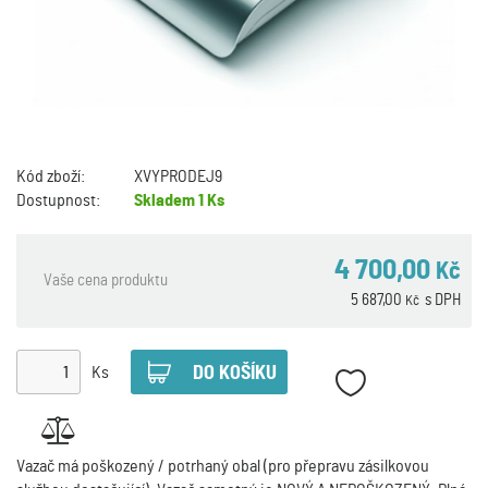
Kód zboží:
XVYPRODEJ9
Dostupnost:
Skladem
1 Ks
4 700,00
Kč
Vaše cena produktu
5 687,00
s DPH
Kč
Ks
Vazač má poškozený / potrhaný obal (pro přepravu zásilkovou