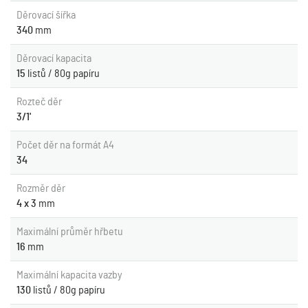
Děrovací šířka
340
mm
Děrovací kapacita
15
listů / 80g papíru
Rozteč děr
3/1'
Počet děr na formát A4
34
Rozměr děr
4 x 3
mm
Maximální průměr hřbetu
16
mm
Maximální kapacita vazby
130
listů / 80g papíru