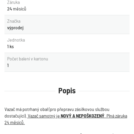
Záruka
24
měsíců
Značka
výprodej
Jednotka
1 ks
Počet balení v kartonu
1
Popis
Vazač má potrhaný obal (pro přepravu zásilkovou službou
dostačující).
Vazač samotný je
NOVÝ A NEPOŠKOZENÝ
. Plná záruka
24 měsíců.