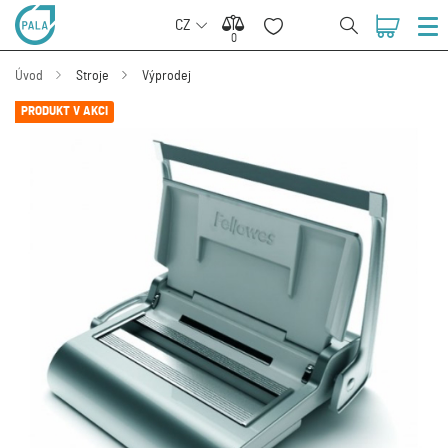
CZ
0
0
Úvod
Stroje
Výprodej
PRODUKT V AKCI