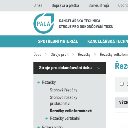
O nás
Doprava a platba
Servis strojů
Obcho
KANCELÁŘSKÁ TECHNIKA
STROJE PRO DOKONČOVÁNÍ TISKU
SPOTŘEBNÍ MATERIÁL
KANCELÁŘSKÁ TECHN
Úvod
Stroje profi
Řezačky
Řezačky velkofor
Řez
Stroje pro dokončování tisku
Řezačky
Stohové řezačky
Stohové řezačky
VÝCH
příslušenství
Řezačky velkoformátové
Řezačky vertikální
Řezací plotry