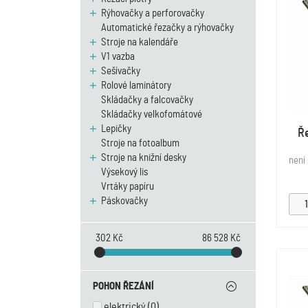
Rýhovačky a perforovačky
Automatické řezačky a rýhovačky
Stroje na kalendáře
V1 vazba
Sešívačky
Rolové laminátory
Skládačky a falcovačky
Skládačky velkofomátové
Lepičky
Ř
Stroje na fotoalbum
Stroje na knižní desky
není
Výsekový lis
Vrtáky papíru
Páskovačky
302 Kč
86 528 Kč
POHON ŘEZÁNÍ
elektrický
(0)