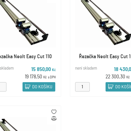
ezačka Neolt Easy Cut 110
Řezačka Neolt Easy Cut 1
 skladem
není skladem
15 850,00
18 430,
Kč
19 178,50
22 300,30
Kč
s DPH
Kč
DO KOŠÍKU
DO KOŠ