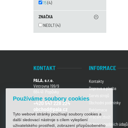
15
(4)
ZNAČKA
NEOLT
(4)
KONTAKT
INFORMACE
PALA, s.r.o.
Kontakty
Vintrovna 199/9
Doprava a platba
664 41 Popůvky
Servis strojů
Používáme soubory cookies
Obchodní podmínky
+420 547 228 224
obchod@pala.cz
Reklamace
Tyto webové stránky používají soubory cookies a
Vrácení zboží
další sledovací nástroje s cílem vylepšení
Ochrana osobních údajů
uživatelského prostředí, zobrazení přizpůsobeného