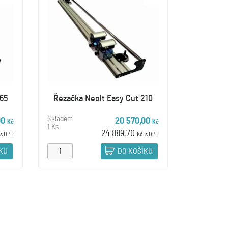
65
Řezačka Neolt Easy Cut 210
Skladem
00
20 570,00
Kč
Kč
1 Ks
24 889,70
s DPH
Kč
s DPH
ÍKU
DO KOŠÍKU