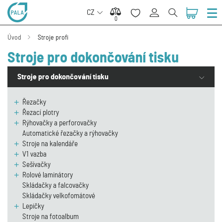
CZ
0
0
Úvod
Stroje profi
Stroje pro dokončování tisku
Stroje pro dokončování tisku
Řezačky
Řezací plotry
Rýhovačky a perforovačky
Automatické řezačky a rýhovačky
Stroje na kalendáře
V1 vazba
Sešívačky
Rolové laminátory
Skládačky a falcovačky
Skládačky velkofomátové
Lepičky
Stroje na fotoalbum