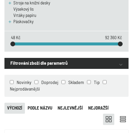
Stroje na knižní desky
Výsekový lis
Vrtáky papíru
Páskovačky
48 Kč
92 360 Kč
Filtrování zboží dle parametrů
Novinky
Doprodej
Skladem
Tip
Nejprodávanější
VÝCHOZÍ
PODLE NÁZVU
NEJLEVNĚJŠÍ
NEJDRAŽŠÍ