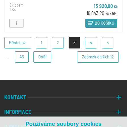
Skladem
13 920,00
Kč
1 Ks
16 843,20
Kč
s DPH
DO KOŠÍKU
Předchozí
1
2
3
4
5
...
45
Další
Zobrazit dalších
12
KONTAKT
INFORMACE
Používáme soubory cookies