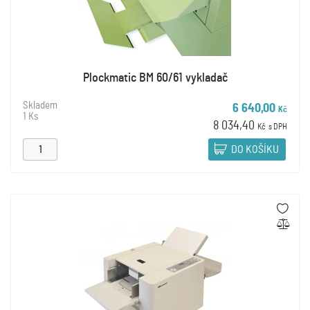
Plockmatic BM 60/61 vykladač
Skladem
6 640,00
Kč
1 Ks
8 034,40
Kč
s DPH
DO KOŠÍKU